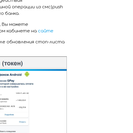
 действия
шной операции из смс|push
о банка.
, Вы можете
ом кабинете на
сайте
сле обновления стоп-листа