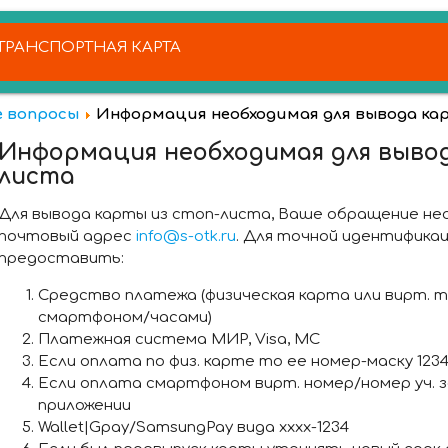
РАНСПОРТНАЯ КАРТА
 вопросы
Информация необходимая для вывода ка
Информация необходимая для вывод
листа
Для вывода карты из стоп-листа, Ваше обращение не
почтовый адрес
info@s-otk.ru
. Для точной идентифика
предоставить:
Средство платежа (физическая карта или вирт. т
смартфоном/часами)
Платежная система МИР, Visa, MC
Если оплата по физ. карте то ее номер-маску 1234
Если оплата смартфоном вирт. номер/номер уч. з
приложении
Wallet|Gpay/SamsungPay вида хххх-1234