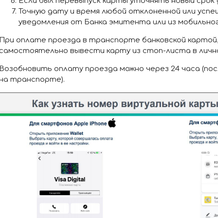
Если был перевыпуск карты уточнять новый срок
Точную дату и время любой отклоненной или успе
уведомления от Банка эмитента или из мобильног
При оплате проезда в транспорте банковской картой
самостоятельно вывести карту из стоп-листа в личн
Возобновить оплату проезда можно через 24 часа (по
на транспорте).