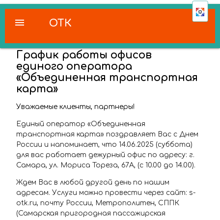
menu
ОТК
График работы офисов
единого оператора
«Объединенная транспортная
карта»
Уважаемые клиенты, партнеры!
Единый оператор «Объединенная
транспортная карта» поздравляет Вас с Днем
России и напоминает, что 14.06.2025 (суббота)
для вас работает дежурный офис по адресу: г.
Самара, ул. Мориса Тореза, 67А, (с 10.00 до 14.00).
Ждем Вас в любой другой день по нашим
адресам. Услуги можно провести через сайт: s-
otk.ru, почту России, Метрополитен, СППК
(Самарская пригородная пассажирская