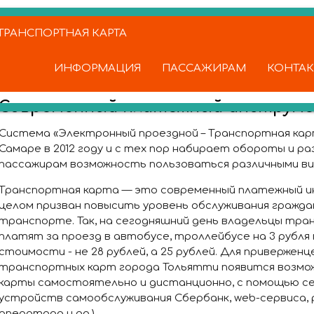
РАНСПОРТНАЯ КАРТА
ИНФОРМАЦИЯ
ПАССАЖИРАМ
КОНТА
Современный платежный инструм
Система «Электронный проездной – Транспортная кар
Самаре в 2012 году и с тех пор набирает обороты и р
пассажирам возможность пользоваться различными ви
Транспортная карта — это современный платежный и
целом призван повысить уровень обслуживания гражд
транспорте. Так, на сегодняшний день владельцы тр
платят за проезд в автобусе, троллейбусе на 3 рубл
стоимости - не 28 рублей, а 25 рублей. Для приверженц
транспортных карт города Тольятти появится возмо
карты самостоятельно и дистанционно, с помощью се
устройств самообслуживания Сбербанк, web-сервиса,
оператора и др.) .