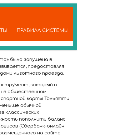
КТЫ
ПРАВИЛА СИСТЕМЫ
ент
та» была запущена в
азвивается, предоставляя
дами льготного проезда.
нструмент, который в
ан в общественном
анспортной карты Тольятти
я меньше обычной
ев классических
жность пополнить баланс
рвисов (Сбербанк-онлайн,
 размещенного на сайте