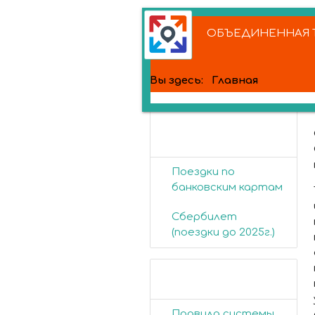
ОБЪЕДИНЕННАЯ Т
Вы здесь:
Главная
Банковские
карты
Поездки по
банковским картам
Сбербилет
(поездки до 2025г.)
Пассажирам
Правила системы