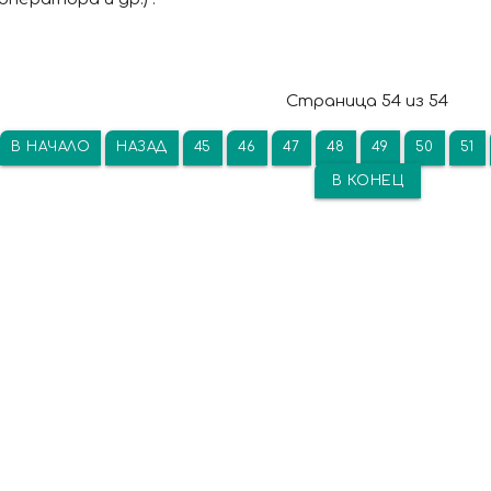
Страница 54 из 54
В НАЧАЛО
НАЗАД
45
46
47
48
49
50
51
В КОНЕЦ