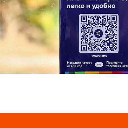
Так, предлагается приложить к табличке смартфон с 
оплаты (NFC) или отсканировать камерой телефона н
код. Если зайти в свой мобильный банк, значок кода о
подтвердить оплату. Для удобства пассажиры могут
приложением СБПэй, которое специально создано для 