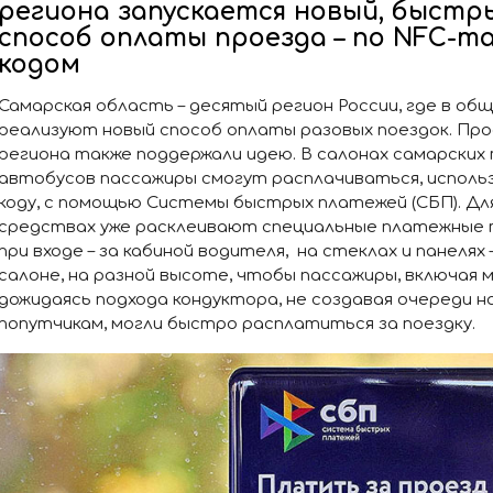
региона запускается новый, быстр
способ оплаты проезда – по NFC-та
кодом
Самарская область – десятый регион России, где в 
реализуют новый способ оплаты разовых поездок. Пр
региона также поддержали идею. В салонах самарских
автобусов пассажиры смогут расплачиваться, использ
коду, с помощью Системы быстрых платежей (СБП). Д
средствах уже расклеивают специальные платежные 
при входе – за кабиной водителя, на стеклах и панелях
салоне, на разной высоте, чтобы пассажиры, включая 
дожидаясь подхода кондуктора, не создавая очереди н
попутчикам, могли быстро расплатиться за поездку.