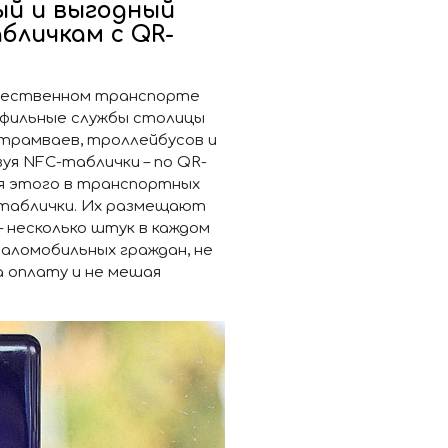
ый и выгодный
бличкам с QR-
общественном транспорте
офильные службы столицы
 трамваев, троллейбусов и
уя NFC-таблички – по QR-
ля этого в транспортных
таблички. Их размещают
 – несколько штук в каждом
маломобильных граждан, не
а оплату и не мешая