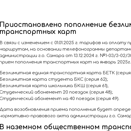
Приостановлено пополнение безл
транспортных карт
В связи с изменением с 01.01.2025 г. тарифов на оплату
маршрутам, на основании телефонограммы департа
администрации г.о. Самара от 13.12.2024 г. №1-03/3-0
прием пополнения транспортных карт на январь 2025г.
Безлимитная единая транспортная карта БЕТК (серия 
Безлимитная карта студента БКС (серия 62);
Безлимитная карта школьника БКШ (серия 61);
Студенческий абонемент 20 поездок (серия 48);
Студенческий абонемент на 40 поездок (серия 49).
Дата возобновления приема пополнения будет опреде
нормативно-правового акта администрации г.о. Самар
В наземном общественном трансп