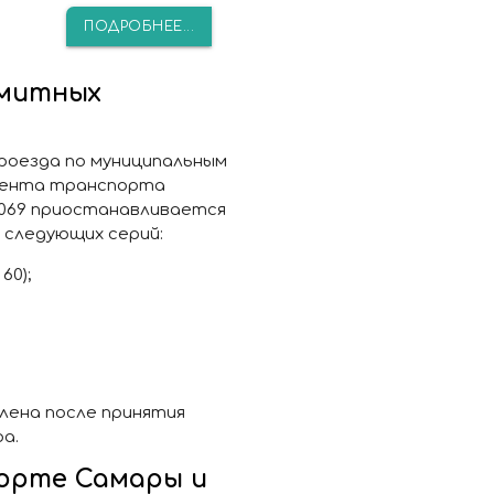
ПОДРОБНЕЕ...
имитных
 проезда по муниципальным
мента транспорта
2/3069 приостанавливается
 следующих серий:
60);
лена после принятия
а.
орте Самары и