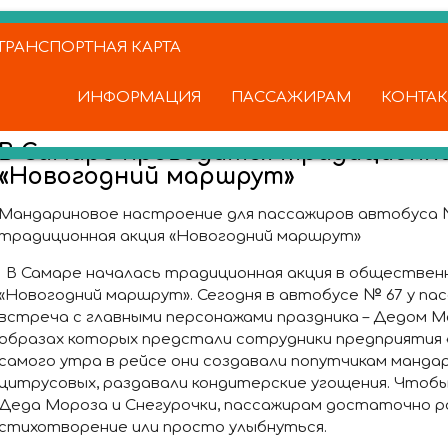
РАНСПОРТНАЯ КАРТА
ИНФОРМАЦИЯ
ПАССАЖИРАМ
КОНТА
В Самаре проводится традиционна
«Новогодний маршрут»
Мандариновое настроение для пассажиров автобуса 
традиционная акция «Новогодний маршрут»
В Самаре началась традиционная акция в обществе
«Новогодний маршрут». Сегодня в автобусе № 67 у па
встреча с главными персонажами праздника – Дедом Мо
образах которых предстали сотрудники предприятия «
самого утра в рейсе они создавали попутчикам манда
цитрусовых, раздавали кондитерские угощения. Чтоб
Деда Мороза и Снегурочки, пассажирам достаточно р
стихотворение или просто улыбнуться.