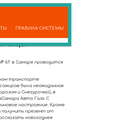
КТЫ
ПРАВИЛА СИСТЕМЫ
я акция
№ 67:
в Самаре проводится
нном транспорте
ссажиров была неожиданная
розом и Снегурочкой, в
Самара Авто Газ». С
риновое настроение. Кроме
ы получить презент от
ассказать новогоднее