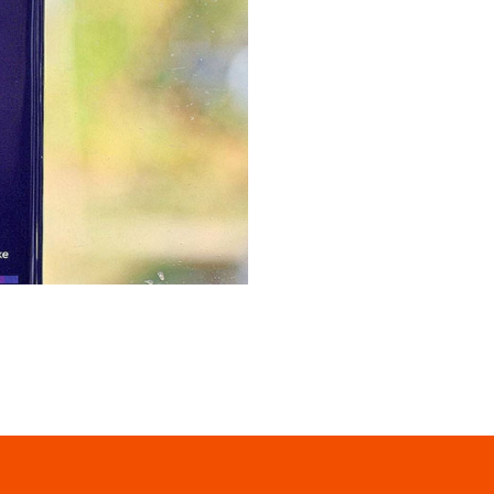
функцией бесконтактной
анесенный на табличку QR-
тобразится, останется лишь
 воспользоваться
совершения платежей с