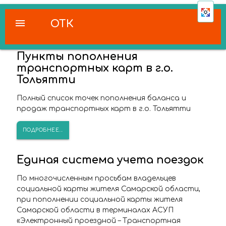
menu
ОТК
Пункты пополнения
транспортных карт в г.о.
Тольятти
Полный список точек пополнения баланса и
продаж транспортных карт в г.о. Тольятти
ПОДРОБНЕЕ...
Единая система учета поездок
По многочисленным просьбам владельцев
социальной карты жителя Самарской области,
при пополнении социальной карты жителя
Самарской области в терминалах АСУП
«Электронный проездной – Транспортная