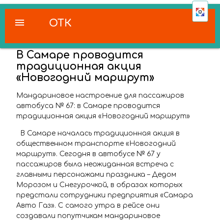
menu
ОТК
В Самаре проводится
традиционная акция
«Новогодний маршрут»
Мандариновое настроение для пассажиров
автобуса № 67:
в Самаре проводится
традиционная акция «Новогодний маршрут»
В Самаре началась традиционная акция в
общественном транспорте «Новогодний
маршрут». Сегодня в автобусе № 67 у
пассажиров была неожиданная встреча с
главными персонажами праздника – Дедом
Морозом и Снегурочкой, в образах которых
предстали сотрудники предприятия «Самара
Авто Газ». С самого утра в рейсе они
создавали попутчикам мандариновое