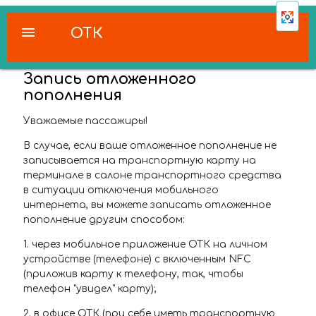
menu
ОТК
Запись отложенного
пополнения
Уважаемые пассажиры!
В случае, если ваше отложенное пополнение не
записывается на транспортную карту на
терминале в салоне транспортного средства
в ситуации отключения мобильного
интернета, вы можете записать отложенное
пополнение другим способом:
1. через мобильное приложение ОТК на личном
устройстве (телефоне) с включенным NFC
(приложив карту к телефону, так, чтобы
телефон "увидел" карту);
2. в офисе ОТК (при себе иметь транспортную